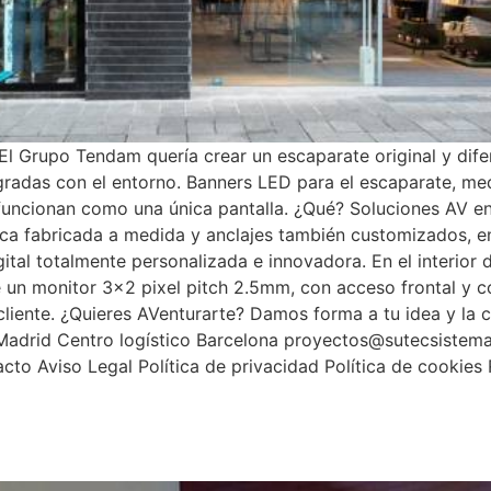
 Grupo Tendam quería crear un escaparate original y difer
gradas con el entorno. Banners LED para el escaparate, me
 funcionan como una única pantalla. ¿Qué? Soluciones AV e
ca fabricada a medida y anclajes también customizados, en
gital totalmente personalizada e innovadora. En el interior 
e un monitor 3×2 pixel pitch 2.5mm, con acceso frontal y 
cliente. ¿Quieres AVenturarte? Damos forma a tu idea y la
 Madrid Centro logístico Barcelona proyectos@sutecsistem
cto Aviso Legal Política de privacidad Política de cookie