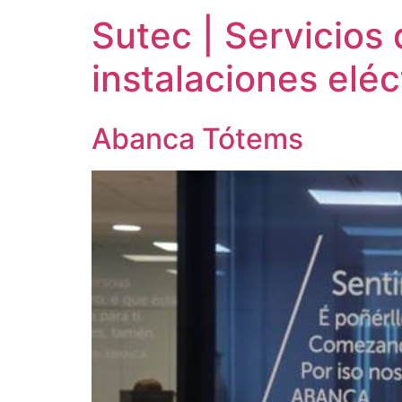
Sutec | Servicios 
instalaciones eléc
Abanca Tótems