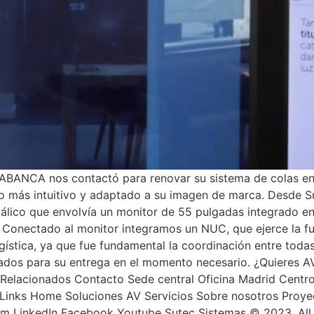
BANCA nos contactó para renovar su sistema de colas en va
rlo más intuitivo y adaptado a su imagen de marca. Desde 
álico que envolvía un monitor de 55 pulgadas integrado en
 Conectado al monitor integramos un NUC, que ejerce la fu
gística, ya que fue fundamental la coordinación entre todas
cados para su entrega en el momento necesario. ¿Quieres A
Relacionados Contacto Sede central Oficina Madrid Centro
inks Home Soluciones AV Servicios Sobre nosotros Proyec
ram LinkedIn Facebook Youtube Sutec Sistemas © 2023. All 